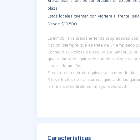
Braida alquila locales comerciales en excelente 
plaza.
Estos locales cuentan con vidriera al frente, sal
Desde $13.500.
La Inmobiliaria Braida arrienda propiedades con 
Nación (siempre que se trate de un empleado púb
Contaduría), Pólizas de seguro De Sancor, Sura, 
que el ingreso líquido de sueldo triplique valor 
laboral de un año).
El costo del contrato equivale a un mes de alquil
A los efectos de tramitar cualquiera de las garantí
la firma del contrato con mayor celeridad.
Características