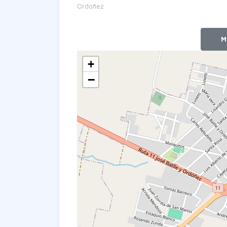
Ordoñez
+
−