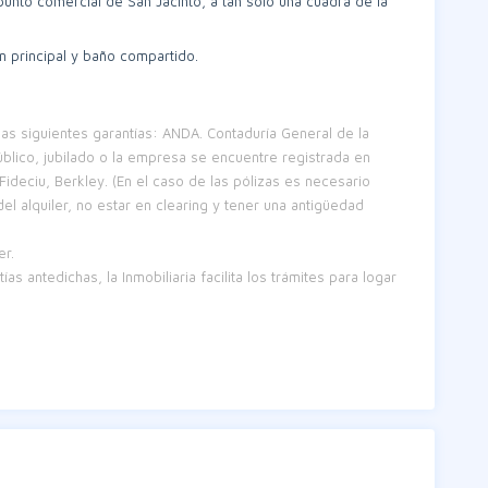
punto comercial de San Jacinto, a tan solo una cuadra de la
ón principal y baño compartido.
las siguientes garantías: ANDA. Contaduría General de la
lico, jubilado o la empresa se encuentre registrada en
Fideciu, Berkley. (En el caso de las pólizas es necesario
del alquiler, no estar en clearing y tener una antigüedad
er.
as antedichas, la Inmobiliaria facilita los trámites para logar