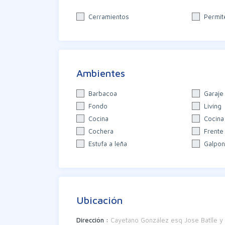
Cerramientos
Permit
Ambientes
Barbacoa
Garaje
Fondo
Living
Cocina
Cocina
Cochera
Frente
Estufa a leña
Galpon
Ubicación
Dirección :
Cayetano González esq Jose Batlle y