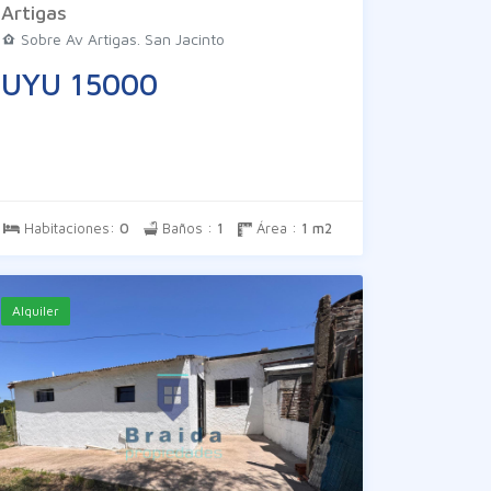
Artigas
Sobre Av Artigas. San Jacinto
UYU 15000
Habitaciones:
0
Baños :
1
Área :
1 m2
Alquiler