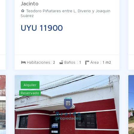
Jacinto
Teodoro Piñatares entre L. Diverio y Joaquín
Suárez
UYU 11900
Habitaciones:
2
Baños :
1
Área :
1 m2
Alquiler
Reservado