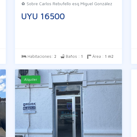
Sobre Carlos Rebufello esq Miguel González
UYU 16500
Habitaciones:
2
Baños :
1
Área :
1 m2
Alquiler