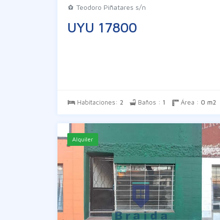
Teodoro Piñatares s/n
UYU 17800
Habitaciones:
2
Baños :
1
Área :
0 m2
Alquiler